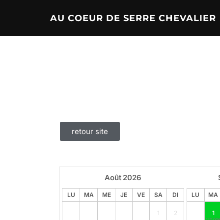
AU COEUR DE SERRE CHEVALIER
retour site
Août
2026
LU
MA
ME
JE
VE
SA
DI
LU
MA
1
2
1
120.00