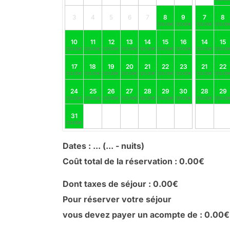
3
4
5
6
7
8
9
7
8
120.00€
120.00€
120.00€
120.00
10
11
12
13
14
15
16
14
15
120.00€
120.00€
120.00€
120.00€
120.00€
120.00€
120.00€
120.00€
120.00
17
18
19
20
21
22
23
21
22
120.00€
120.00€
120.00€
120.00€
120.00€
120.00€
120.00€
120.00€
120.00
24
25
26
27
28
29
30
28
29
120.00€
120.00€
120.00€
120.00€
120.00€
120.00€
120.00€
120.00€
120.00
31
120.00€
Dates :
...
(
...
- nuits)
Coût total de la réservation :
0.00
€
Dont taxes de séjour :
0.00
€
Pour réserver votre séjour
vous devez payer un acompte de :
0.00
€