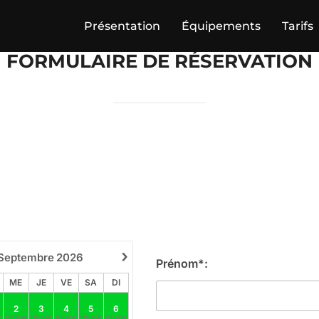
Présentation
Équipements
Tarifs
FORMULAIRE DE RÉSERVATION
›
Septembre
2026
Prénom*:
ME
JE
VE
SA
DI
2
3
4
5
6
€
120.00€
120.00€
120.00€
120.00€
120.00€